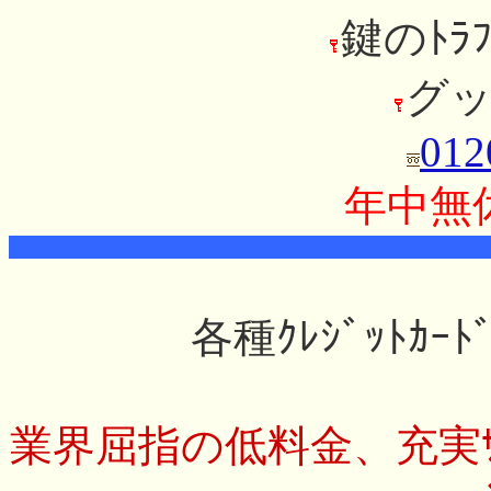
鍵のﾄﾗﾌﾞ
グ
012
年中無
各種ｸﾚｼﾞｯﾄｶ
業界屈指の低料金、充実ｻ