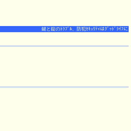
鍵と錠のﾄﾗﾌﾞﾙ、防犯ｾｷｭﾘﾃｨはｸﾞｯﾄﾞﾗｲﾌにお