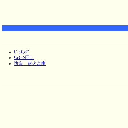
ﾋﾟｯｷﾝｸﾞ
ｻﾑﾀｰﾝ回し
防盗、耐火金庫