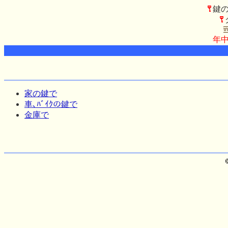
鍵のﾄ
年中
家の鍵で
車､ﾊﾞｲｸの鍵で
金庫で