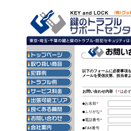
以下のフォームに必要事項
メールを受信次第、担当者
お問い合わせ内容
(
*
は必ず
●お名前
*
●ふりがな
*
●電話番号
*
●FAX番号