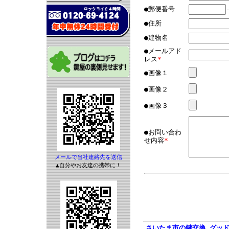
●郵便番号
●住所
●建物名
●メールアド
レス
*
●画像１
●画像２
●画像３
●お問い合わ
せ内容
*
メールで当社連絡先を送信
▲自分やお友達の携帯に！
さいたま市の鍵交換 グッド